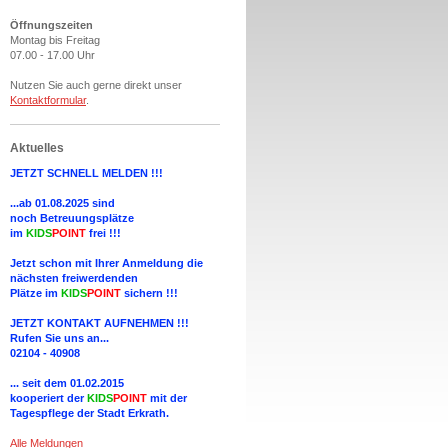
Öffnungszeiten
Montag bis Freitag
07.00 - 17.00 Uhr
Nutzen Sie auch gerne direkt unser
Kontaktformular
.
Aktuelles
JETZT SCHNELL MELDEN !!!
...ab 01.08.2025 sind
noch Betreuungsplätze
im
KIDS
POINT
frei !!!
Jetzt schon mit Ihrer Anmeldung die
nächsten freiwerdenden
Plätze
im
KIDS
POINT
sichern !!!
JETZT KONTAKT AUFNEHMEN !!!
Rufen Sie uns an...
02104 - 40908
... seit dem 01.02.2015
kooperiert der
KIDS
POINT
mit der
Tagespflege der Stadt Erkrath.
Alle Meldungen