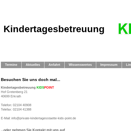
Kindertagesbetreuung
Termine
Aktuelles
Anfahrt
Wissenswertes
Impressum
Li
Besuchen Sie uns doch mal...
Kindertagesbetreuung
KIDS
POINT
Hof Gretenberg 21
40699 Erkrath
Telefon: 02104 40908
Telefax: 02104 41388
E-Mail: info@private-kindertagesstaette-kids-point.de
...oder nehmen Sie Kontakt mit uns auf