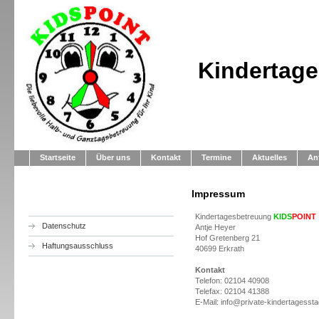
Kindertag
Startseite
Über uns
Kontakt
Termine
Aktuelles
An
Impressum
Kindertagesbetreuung
KIDS
POINT
Datenschutz
Antje Heyer
Hof Gretenberg 21
Haftungsausschluss
40699 Erkrath
Kontakt
Telefon: 02104 40908
Telefax: 02104 41388
E-Mail: info@private-kindertagessta